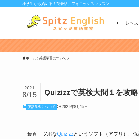
小学生から始める！英会話、フォニックスレッスン
レッス
ホーム
英語学習について
2021
Quizizzで英検大問１を攻
8/15
2021年8月15日
英語学習について
最近、ツボな
Quizizz
というソフト（アプリ）、保