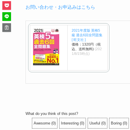
お問い合わせ・お申込みはこちら
2021年度版 英検5
級 過去6回全問題集
[ 旺文社 ]
価格：1320円（税
込、送料無料)
(202
1/8/15時点)
What do you think of this post?
Awesome
(
0
)
Interesting
(
0
)
Useful
(
0
)
Boring
(
0
)