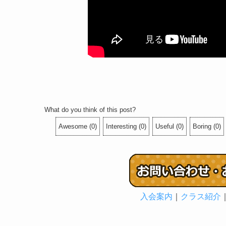
What do you think of this post?
Awesome
(
0
)
Interesting
(
0
)
Useful
(
0
)
Boring
(
0
)
入会案内
｜
クラス紹介