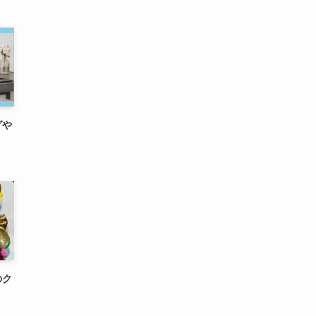
グや
のク