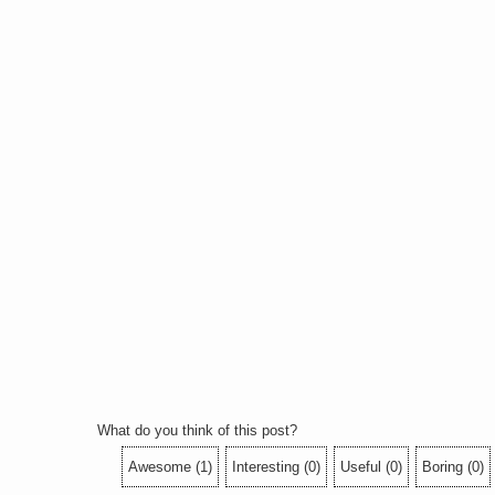
What do you think of this post?
Awesome
(
1
)
Interesting
(
0
)
Useful
(
0
)
Boring
(
0
)