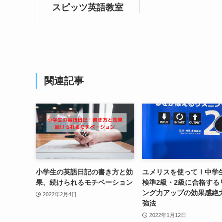
スピッツ英語教室
関連記事
小学生の英語日記の書き方と効
ユメリスを使って！中学
果、続けられるモチベーション
検準2級・2級に合格する
ング力アップの効果感絶
2022年2月4日
強法
2022年1月12日