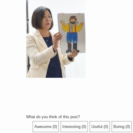
What do you think of this post?
Awesome
(
0
)
Interesting
(
0
)
Useful
(
0
)
Boring
(
0
)