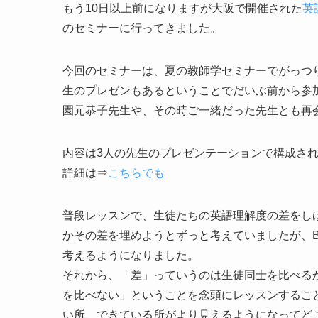
もう10日以上前になりますが大阪で開催された
英
のセミナーに行ってきました。
今回のセミナーは、夏の教師学セミナーでがっつり
生のプレゼンもあるということでだいぶ前から参
園元恭子先生や、その時ご一緒だった先生とも再
内容は3人の先生のプレゼンテーションで構成さ
詳細は⇒
こちらでも
普段レッスンで、生徒たちの英語理解度の差をし
かその差を埋めようとずっと考えていましたが、
考えるようになりました。
それから、「差」っていうのは生徒同士を比べる
を比べない」ということを念頭にレッスンするこ
い所、できている所がより見えるようになってど