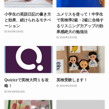
小学生の英語日記の書き方
ユメリスを使って！中学生
と効果、続けられるモチベ
で英検準2級・2級に合格す
ーション
るリスニング力アップの効
果感絶大の勉強法
2022年2月4日
2022年1月12日
Quizizzで英検大問１を攻
英検受験します！
略！
2021年2月23日
2021年8月15日