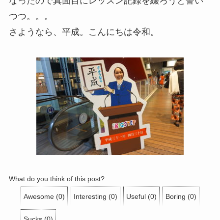
なったので真面目にレッスン記録を綴ろうと誓い
つつ。。。
さようなら、平成。こんにちは令和。
What do you think of this post?
Awesome
(
0
)
Interesting
(
0
)
Useful
(
0
)
Boring
(
0
)
Sucks
(
0
)