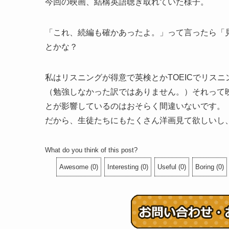
今回の映画、結構英語聴き取れていた様子。
「これ、続編も確かあったよ。」って言ったら「
とかな？
私はリスニングが得意で英検とかTOEICでリス
（勉強しなかった訳ではありません。）それって
とが影響しているのはおそらく間違いないです。
だから、生徒たちにもたくさん洋画見て欲しいし
What do you think of this post?
Awesome
(
0
)
Interesting
(
0
)
Useful
(
0
)
Boring
(
0
)